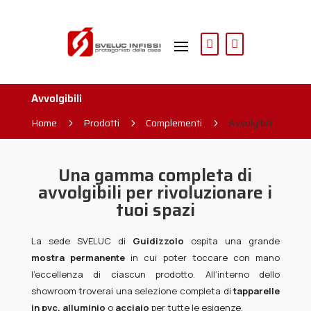
Avvolgibili
Home
Prodotti
Complementi
Avvolgibili
5
5
5
Una gamma completa di
avvolgibili per rivoluzionare i
tuoi spazi
La sede SVELUC di
Guidizzolo
ospita una grande
mostra permanente
in cui poter toccare con mano
l’eccellenza di ciascun prodotto. All’interno dello
showroom troverai una selezione completa di
tapparelle
in pvc, alluminio
o
acciaio
per tutte le esigenze.