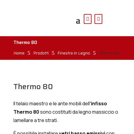
Thermo 80
Home
Prodotti
Finestre in Legno
Thermo 80
5
5
5
Thermo 80
Il telaio maestro e le ante mobili dell
’infisso
Thermo 80
sono costituiti da legno massiccio o
lamellare a tre strati.
È possibile installare
vetri basso emissivi
con